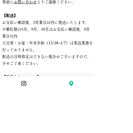
事前に
お問い合わせ
よりご連絡ください。
【配送】
お支払い確認後、3営業日以内に発送いたします。
※繁忙期の5月、9月、10月はお支払い確認後、5営
業日以内
土日祝・お盆・年末年始（12/28~1/7）は発送業務を
行っておりません。
配送の日時指定はできない場合がございますので、
予めご了承ください。
【返品とキャンセル】
お客様のご都合による返品、交換、
商品発送後のキャンセル、交換はお受けできませ
ん。
商品受け取り時に万が一破損、不良などがある場合
は、
大変お手数ではございますが、
商品到着より7日以内に一度ご連絡を頂いた
後、
着払いでお送りください。